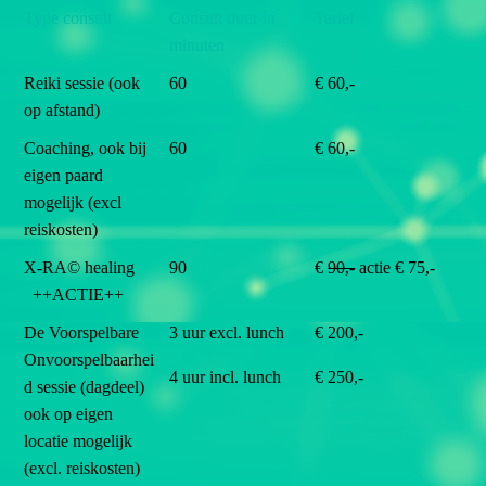
Type consult
Consult duur in
Tarief
minuten
Reiki sessie (ook
60
€ 60,-
op afstand)
Coaching, ook bij
60
€ 60,-
eigen paard
mogelijk (excl
reiskosten)
X-RA© healing
90
€
90,-
actie € 75,-
++ACTIE++
De Voorspelbare
3 uur excl. lunch
€ 200,-
Onvoorspelbaarhei
4 uur incl. lunch
€ 250,-
d sessie (dagdeel)
ook op eigen
locatie mogelijk
(excl. reiskosten)