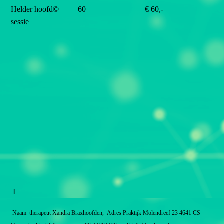
Helder hoofd©
60
€ 60,-
sessie
I
Naam therapeut Xandra Braxhoofden,
Adres Praktijk Molendreef 23 4641 CS