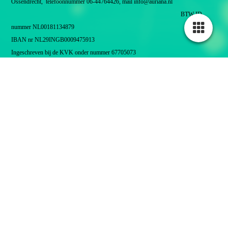
Ossendrecht, telefoonnummer 06-44764426, mail info@auriana.nl
BTW ID
nummer NL00181134879
IBAN nr NL29INGB0009475913
Ingeschreven bij de KVK onder nummer 67705073