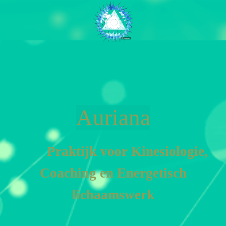
Auriana
Praktijk voor Kinesiologie,
Coa
ching en En
ergetisch
lichaamswerk