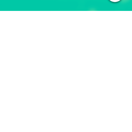
Bezoek ons op Facebook! Word een fan op onze
Facebookpagina om in aanmerking te komen voor speciale
voordelen.
HOME
PRAKTIJK
DIENSTVERLENING
TEAM
CONTACT