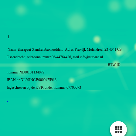
I
Naam therapeut Xandra Braxhoofden,
Adres Praktijk Molendreef 23 4641 CS
Ossendrecht, telefoonnummer 06-44764426, mail info@auriana.nl
BTW ID
nummer NL00181134879
IBAN nr NL29INGB0009475913
Ingeschreven bij de KVK onder nummer 67705073