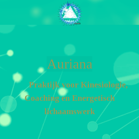
Auriana
Praktijk voor Kinesiologie,
Coa
ching en En
ergetisch
lichaamswerk