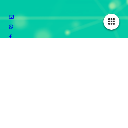
I
Naam therapeut Xandra Braxhoofden,
Adres Praktijk Molendreef 23 4641 CS
Ossendrecht, telefoonnummer 06-44764426, mail info@auriana.nl
BTW ID
nummer NL00181134879
IBAN nr NL29INGB0009475913
Ingeschreven bij de KVK onder nummer 67705073