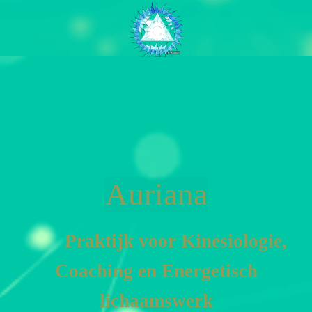
Auriana
Praktijk voor Kinesiologie,
Coa
ching en En
ergetisch
lichaamswerk