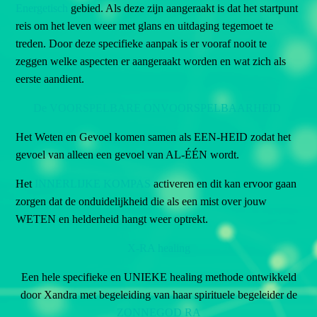
Energetisch
gebied. Als deze zijn aangeraakt is dat het startpunt
reis om het leven weer met glans en uitdaging tegemoet te
treden. Door deze specifieke aanpak is er vooraf nooit te
zeggen welke aspecten er aangeraakt worden en wat zich als
eerste aandient.
De VOORSPELBARE ONVOORSPELBAARHEID
Het Weten en Gevoel komen samen als EEN-HEID zodat het
gevoel van alleen een gevoel van AL-ÉÉN wordt.
Het
INNERLIJKE KOMPAS
activeren en dit
kan ervoor gaan
zorgen dat de onduidelijkheid die als een mist over jouw
WETEN en helderheid hangt weer optrekt.
X-RA healing
Een hele specifieke en UNIEKE healing methode ontwikkeld
door Xandra met begeleiding van haar spirituele begeleider de
ZONNEGOD RA