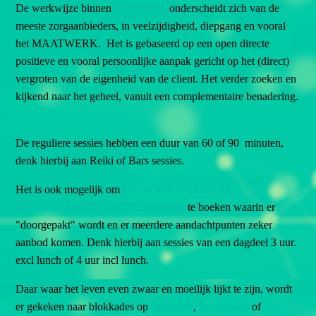
De werkwijze binnen
AURIANA
onderscheidt zich van de
meeste zorgaanbieders, in veelzijdigheid, diepgang en vooral
het MAATWERK. Het is gebaseerd op een open directe
positieve en vooral persoonlijke aanpak gericht op het (direct)
vergroten van de eigenheid van de client. Het verder zoeken en
kijkend naar het geheel, vanuit een complementaire benadering.
De reguliere sessies hebben een duur van 60 of 90 minuten,
denk hierbij aan Reiki of Bars sessies.
Het is ook mogelijk om
DE VOORSPELBARE
ONVOORSPELBAARHEID sessies
te boeken waarin er
"doorgepakt" wordt en er meerdere aandachtpunten zeker
aanbod komen. Denk hierbij aan sessies van een dagdeel 3 uur.
excl lunch of 4 uur incl lunch.
Daar waar het leven even zwaar en moeilijk lijkt te zijn, wordt
er gekeken naar blokkades op
Spiritueel
,
Systemisch
of