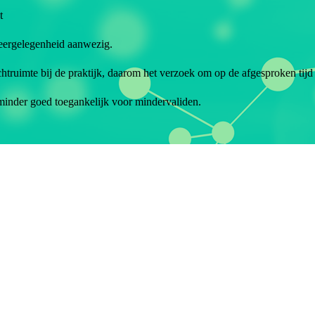
t
keergelegenheid aanwezig.
chtruimte bij de praktijk, daarom het verzoek om op de afgesproken tij
 minder goed toegankelijk voor mindervaliden.