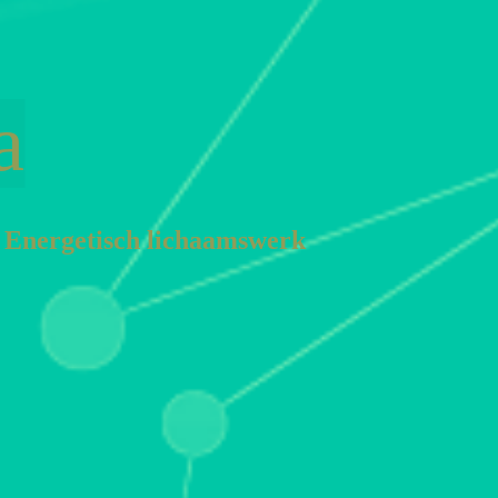
a
 En
ergetisch lichaamswerk