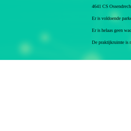
4641 CS Ossendrech
Er is voldoende par
Er is helaas geen wa
De praktijkruimte is