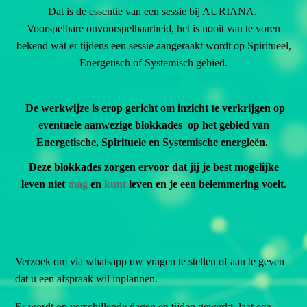
Dat is de essentie van een sessie bij AURIANA.
Voorspelbare onvoorspelbaarheid, het is nooit van te voren
bekend wat er tijdens een sessie aangeraakt wordt op Spiritueel,
Energetisch of Systemisch gebied.
De werkwijze is erop gericht om inzicht te verkrijgen op
eventuele aanwezige blokkades op het gebied van
Energetische, Spirituele en Systemische energieën.
Deze blokkades zorgen ervoor dat jij je best mogelijke
leven niet
mag
en
kunt
leven en je een belemmering voelt.
Verzoek om via whatsapp uw vragen te stellen of aan te geven
dat u een afspraak wil inplannen.
Er wordt op verschillende dagen en tijden gewerkt, laat een