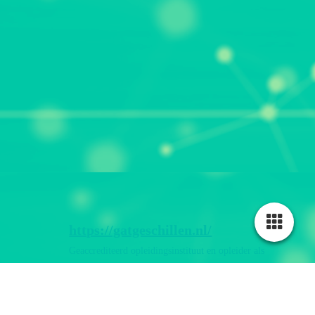
GRO_website erkend
CATvirtueelschild2026
https://gatgeschillen.nl/
Geaccrediteerd opleidingsinstituut en opleider als
bij- en nascholing